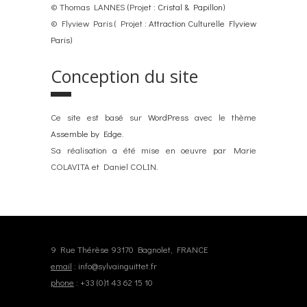
© Thomas LANNES (Projet :
Cristal & Papillon
)
© Flyview Paris ( Projet :
Attraction Culturelle Flyview
Paris
)
Conception du site
Ce site est basé sur
WordPress
avec le thème
Assemble by Edge
.
Sa réalisation a été mise en oeuvre par Marie
COLAVITA et Daniel COLIN.
9 Rue Thérèse 93170 Bagnolet, FRANCE
email
:
info@sylvainguittet.fr
phone
:
+33 (0)1 43 62 15 10