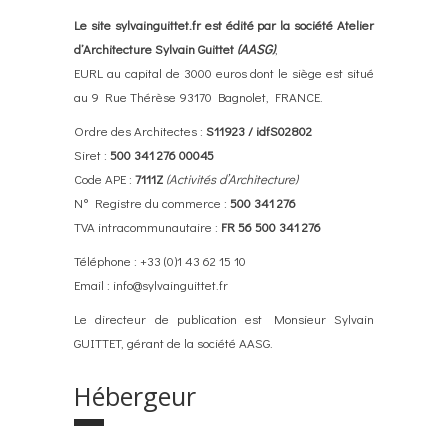
Le site sylvainguittet.fr est édité par la société Atelier
d’Architecture Sylvain Guittet
(AASG)
,
EURL au capital de 3000 euros dont le siège est situé
au 9 Rue Thérèse 93170 Bagnolet, FRANCE.
Ordre des Architectes :
S11923 / idfS02802
Siret :
500 341 276 00045
Code APE :
7111Z
(Activités d’Architecture)
N° Registre du commerce :
500 341 276
TVA intracommunautaire :
FR 56 500 341 276
Téléphone : +33 (0)1 43 62 15 10
Email : info@sylvainguittet.fr
Le directeur de publication est Monsieur Sylvain
GUITTET, gérant de la société AASG.
Hébergeur